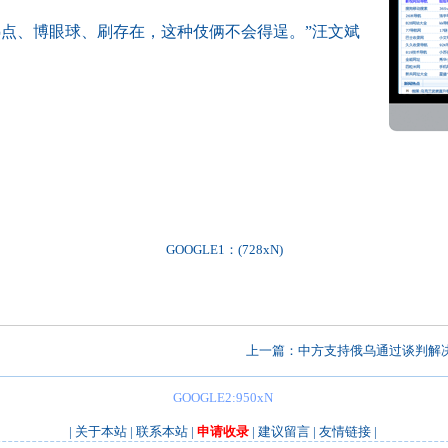
热点、博眼球、刷存在，这种伎俩不会得逞。”汪文斌
GOOGLE1：(728xN)
上一篇：
中方支持俄乌通过谈判解
GOOGLE2:950xN
|
关于本站
|
联系本站
|
申请收录
|
建议留言
|
友情链接
|